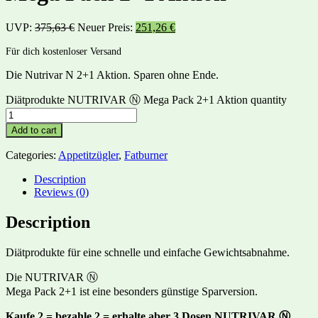
UVP:
375,63
€
Neuer Preis:
251,26
€
Für dich kostenloser Versand
Die Nutrivar N 2+1 Aktion. Sparen ohne Ende.
Diätprodukte NUTRIVAR Ⓝ Mega Pack 2+1 Aktion quantity
Add to cart
Categories:
Appetitzügler
,
Fatburner
Description
Reviews (0)
Description
Diätprodukte für eine schnelle und einfache Gewichtsabnahme.
Die NUTRIVAR Ⓝ
Mega Pack 2+1 ist eine besonders günstige Sparversion.
Kaufe 2 = bezahle 2 = erhalte aber 3 Dosen NUTRIVAR Ⓝ